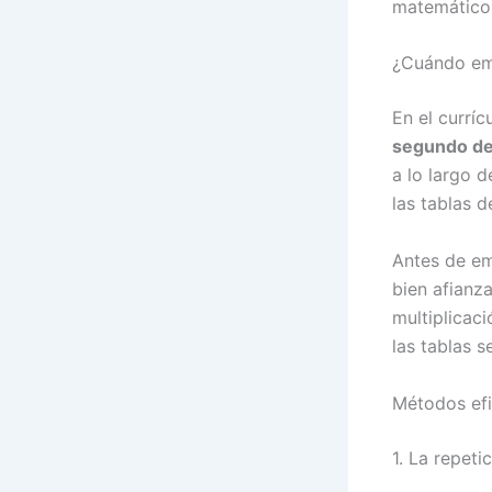
matemático 
¿Cuándo emp
En el curríc
segundo de
a lo largo 
las tablas de
Antes de em
bien afianz
multiplicaci
las tablas 
Métodos efi
1. La repeti