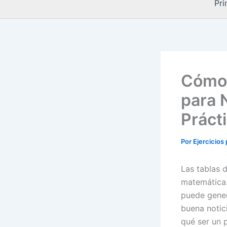
Pri
Cómo 
para 
Práct
Por
Ejercicios
Las tablas 
matemática.
puede gener
buena notic
qué ser un p