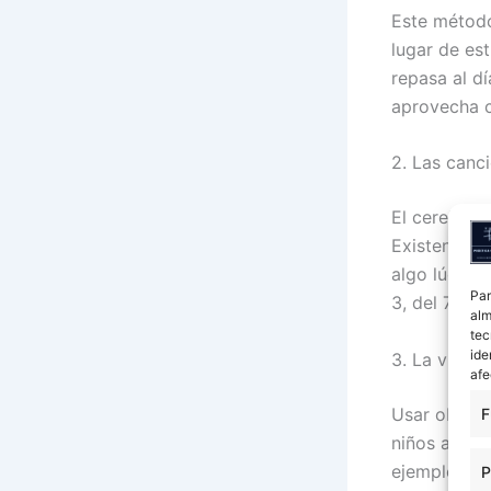
Este método
lugar de est
repasa al d
aprovecha c
2. Las canc
El cerebro i
Existen can
algo lúdico
Par
3, del 7 o 
alm
tec
ide
3. La visua
afe
Usar objeto
F
niños a com
ejemplo, si
P