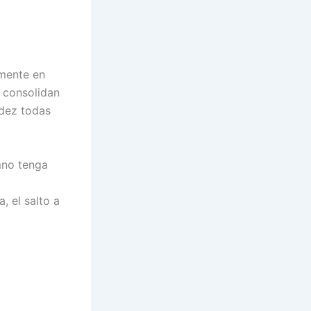
lmente en
e consolidan
idez todas
mno tenga
, el salto a