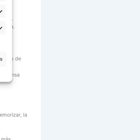
tadísticas
izaje,
revia.
rketing
rjetas de
as
 algo
compensa
morizar, la
l
n más