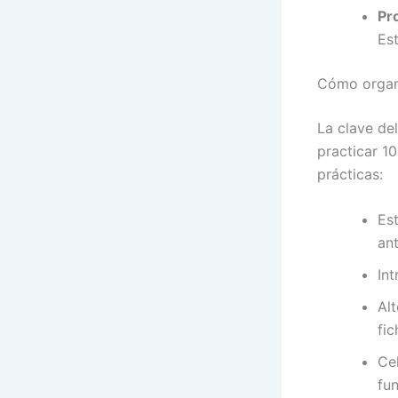
Pr
Es
Cómo organi
La clave del
practicar 1
prácticas:
Est
an
Int
Alt
fic
Ce
fu