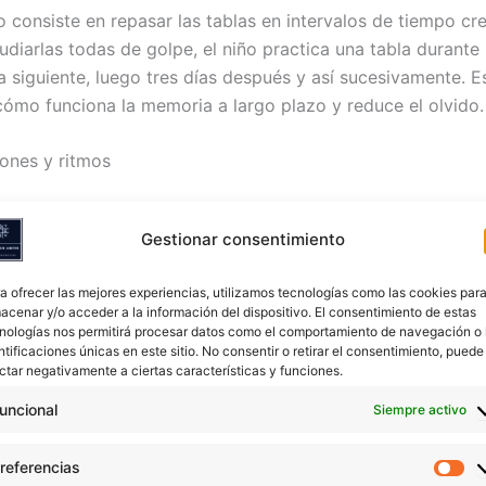
 consiste en repasar las tablas en intervalos de tiempo cre
udiarlas todas de golpe, el niño practica una tabla durante 
ía siguiente, luego tres días después y así sucesivamente. 
ómo funciona la memoria a largo plazo y reduce el olvido.
iones y ritmos
nfantil retiene con mucha facilidad la información asociada
Gestionar consentimiento
ciones para cada tabla de multiplicar que convierten el apr
. Basta con buscar en plataformas de vídeo canciones de la
a ofrecer las mejores experiencias, utilizamos tecnologías como las cookies par
del 9 para encontrar recursos de calidad adaptados a distin
acenar y/o acceder a la información del dispositivo. El consentimiento de estas
nologías nos permitirá procesar datos como el comportamiento de navegación o 
ntificaciones únicas en este sitio. No consentir o retirar el consentimiento, puede
lización con materiales manipulativos
ctar negativamente a ciertas características y funciones.
s físicos, como fichas, botones o bloques de construcción,
uncional
Siempre activo
prender el concepto de la multiplicación antes de memoriz
 el niño coloca 4 grupos de 3 botones, entiende de forma in
referencias
Pr