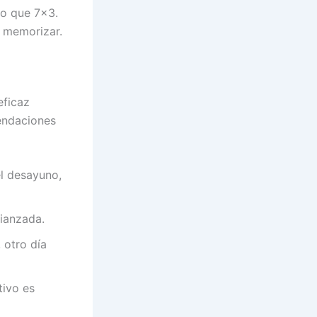
mo que 7×3.
 memorizar.
eficaz
endaciones
el desayuno,
fianzada.
 otro día
tivo es