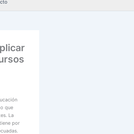
cto
plicar
ursos
ducación
to que
es. La
tiene por
ecuadas.