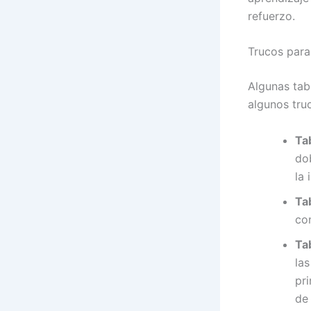
refuerzo.
Trucos para 
Algunas tab
algunos tru
Tab
do
la 
Tab
co
Tab
la
pr
de