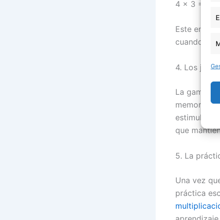
4 × 3 = 12.
E
Este enfoqu
cuando toda
M
4. Los juego
Ges
La gamifica
memoria y a
estimulante
que mantien
5. La prácti
Una vez que
práctica esc
multiplicac
aprendizaje