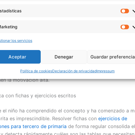
stadísticas
Es
e es especialmente útil en los primeros estadios del aprend
vía no tiene sentido pedir memorización sin comprensión p
arketing
Ma
s y aplicaciones digitales
tionar los servicios
ción es una herramienta muy poderosa. Juegos de mesa, ta
Aceptar
Denegar
Guardar preferenci
plicaciones educativas convierten la práctica repetitiva en
Política de cookies
Declaración de privacidad
Impressum
. Muchas de estas aplicaciones incorporan sistemas de re
en la motivación alta.
ca con fichas y ejercicios escritos
 el niño ha comprendido el concepto y ha comenzado a me
rita es imprescindible. Resolver fichas con
ejercicios de
iones para tercero de primaria
de forma regular consolida e
 y detecta rápidamente cuáles son las tablas que necesita