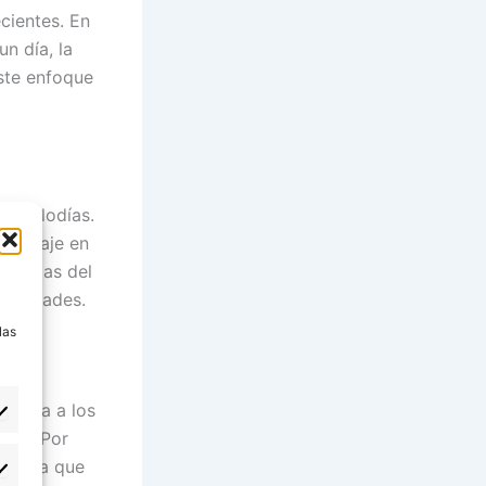
cientes. En
un día, la
Este enfoque
 a melodías.
endizaje en
s tablas del
a
tas edades.
las
 ayuda a los
arla. Por
tuitiva que
eferencias