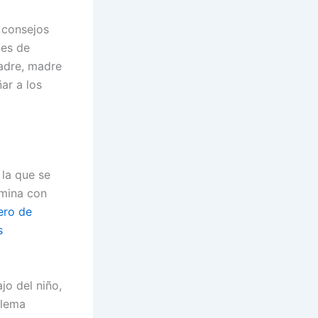
 consejos
nes de
padre, madre
ar a los
 la que se
omina con
ero de
s
jo del niño,
blema