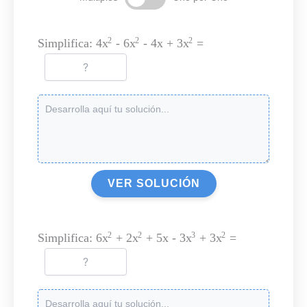
Simplifica: 4x
- 6x
- 4x + 3x
=
2
2
2
VER SOLUCIÓN
Simplifica: 6x
+ 2x
+ 5x - 3x
+ 3x
=
2
2
3
2