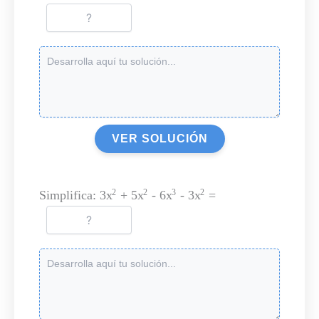
VER SOLUCIÓN
Simplifica: 3x
+ 5x
- 6x
- 3x
=
2
2
3
2