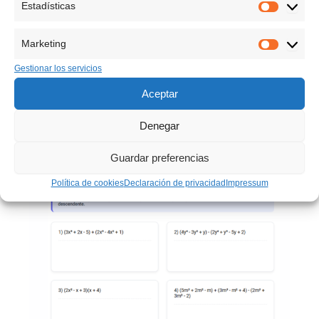
Estadísticas
Estadíst
Marketing
Marketin
Gestionar los servicios
Aceptar
Denegar
Guardar preferencias
Política de cookies
Declaración de privacidad
Impressum