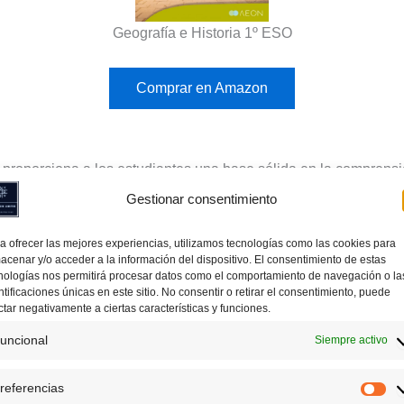
Geografía e Historia 1º ESO
Comprar en Amazon
proporciona a los estudiantes una base sólida en la comprensión
te nivel, los alumnos exploran temas clave como el
Paleolítico
,
Gestionar consentimiento
tigüedad como
Egipto
,
Grecia
y
Roma
. En el aspecto geográfic
imas
y los
problemas medioambientales
.
a ofrecer las mejores experiencias, utilizamos tecnologías como las cookies para
acenar y/o acceder a la información del dispositivo. El consentimiento de estas
nologías nos permitirá procesar datos como el comportamiento de navegación o la
dades
y ejercicios que fomentan el análisis crítico y la compren
ntificaciones únicas en este sitio. No consentir o retirar el consentimiento, puede
mapas, escalas numéricas y fenómenos geográficos, habilidades 
ctar negativamente a ciertas características y funciones.
uncional
Siempre activo
enidos Clave de Historia en 1º d
referencias
Pr