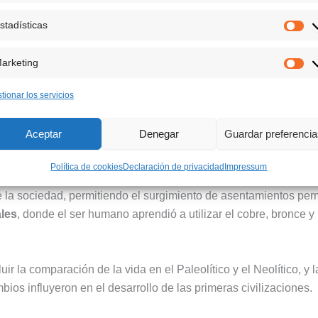
stadísticas
, es uno de los primeros temas que los estudiantes abordan en 
Est
idades nómadas. Los estudiantes aprenden cómo el ser humano
arketing
amental en su supervivencia.
Ma
tionar los servicios
omprensión
, los estudiantes pueden visualizar cómo era la vida 
ómo se desplazaban en busca de alimentos.
Aceptar
Denegar
Guardar preferenci
Política de cookies
Declaración de privacidad
Impressum
perimenta una revolución al pasar de una vida nómada a una v
e la sociedad, permitiendo el surgimiento de asentamientos pe
les
, donde el ser humano aprendió a utilizar el cobre, bronce y
luir la comparación de la vida en el Paleolítico y el Neolítico
ios influyeron en el desarrollo de las primeras civilizaciones.