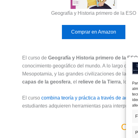
Geografía y Historia primero de la ESO
Comprar en Amazon
El curso de
Geografía y Historia primero de la ESO
conocimiento geográfico del mundo. A lo largo de es
Mesopotamia, y las grandes civilizaciones de la an
capas de la geosfera
, el
relieve de la Tierra
, los
cl
Par
alm
tec
El curso
combina teoría y práctica a través de activi
ide
estudiantes adquieren herramientas para interpretar 
afe
F
Cont
P