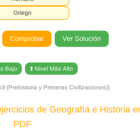
Griego
Comprobar
Ver Solución
ás Bajo
⬆️ Nivel Más Alto
cil (Prehistoria y Primeras Civilizaciones))
ercicios de Geografía e Historia e
PDF