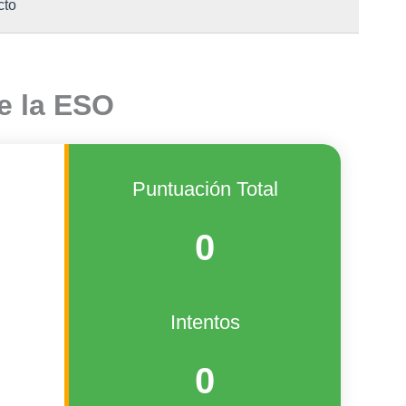
cto
de la ESO
Puntuación Total
0
Intentos
0