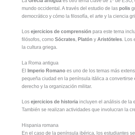
La
Grecia antigua
es otro tema clave de 1º de ESO, d
mundo occidental. A través del estudio de las
polis
g
democrático y cómo la filosofía, el arte y la ciencia 
Los
ejercicios de comprensión
para este tema inclu
filósofos, como
Sócrates
,
Platón
y
Aristóteles
. Los 
la cultura griega.
La Roma antigua
El
Imperio Romano
es uno de los temas más extens
pequeña ciudad en la península itálica a convertirse 
derecho y la organización militar.
Los
ejercicios de historia
incluyen el análisis de la 
También se realizan actividades que involucran la cre
Hispania romana
En el caso de la península ibérica, los estudiantes s