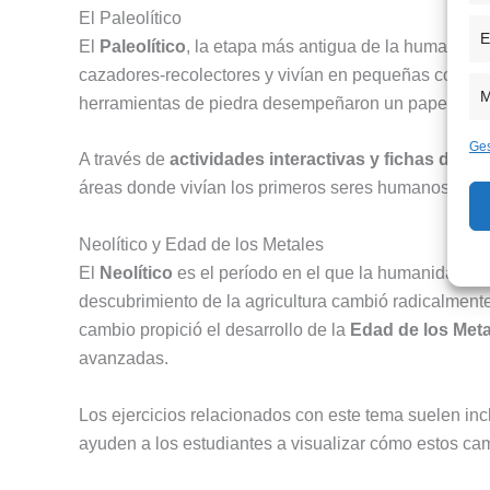
El Paleolítico
E
El
Paleolítico
, la etapa más antigua de la humanidad
cazadores-recolectores y vivían en pequeñas comun
M
herramientas de piedra desempeñaron un papel fund
Ges
A través de
actividades interactivas y fichas de c
áreas donde vivían los primeros seres humanos y c
Neolítico y Edad de los Metales
El
Neolítico
es el período en el que la humanidad ex
descubrimiento de la agricultura cambió radicalment
cambio propició el desarrollo de la
Edad de los Meta
avanzadas.
Los ejercicios relacionados con este tema suelen inc
ayuden a los estudiantes a visualizar cómo estos camb