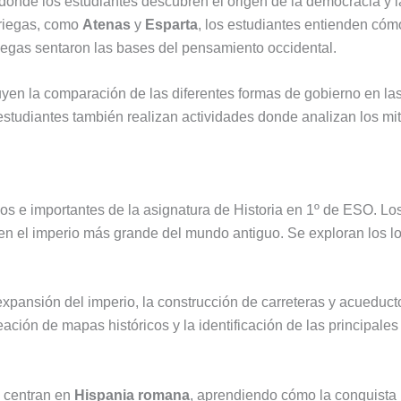
onde los estudiantes descubren el origen de la democracia y la 
riegas, como
Atenas
y
Esparta
, los estudiantes entienden cóm
griegas sentaron las bases del pensamiento occidental.
yen la comparación de las diferentes formas de gobierno en las p
estudiantes también realizan actividades donde analizan los mit
os e importantes de la asignatura de Historia en 1º de ESO. 
en el imperio más grande del mundo antiguo. Se exploran los log
expansión del imperio, la construcción de carreteras y acueducto
ación de mapas históricos y la identificación de las principales
e centran en
Hispania romana
, aprendiendo cómo la conquista r