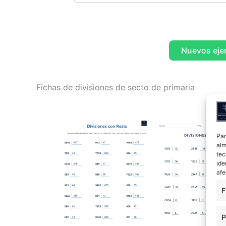
Nuevos ejer
Fichas de divisiones de secto de primaria
Par
alm
tec
ide
afe
F
P