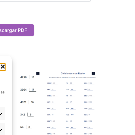
scargar PDF
a
las
eferencias