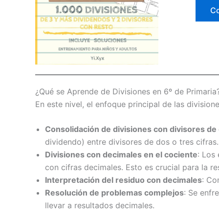
C
¿Qué se Aprende de Divisiones en 6º de Primaria
En este nivel, el enfoque principal de las division
Consolidación de divisiones con divisores de
dividendo) entre divisores de dos o tres cifras.
Divisiones con decimales en el cociente
: Los
con cifras decimales. Esto es crucial para la r
Interpretación del residuo con decimales
: Co
Resolución de problemas complejos
: Se enfr
llevar a resultados decimales.