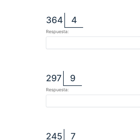
364
4
Respuesta:
297
9
Respuesta:
245
7