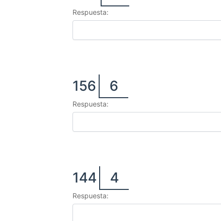
Respuesta:
156
6
Respuesta:
144
4
Respuesta: