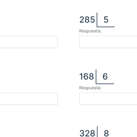
285
5
Respuesta:
168
6
Respuesta:
328
8