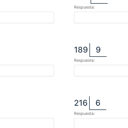
Respuesta:
189
9
Respuesta:
216
6
Respuesta: