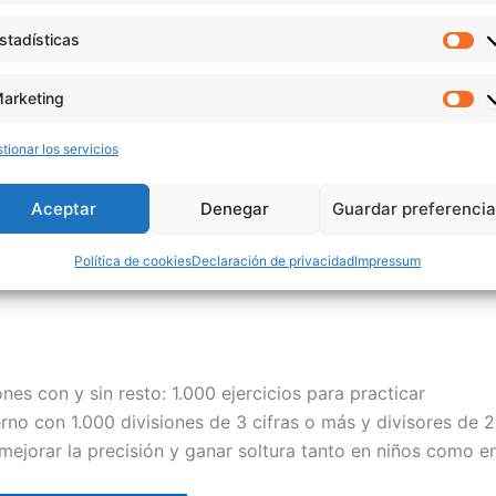
stadísticas
Es
Descargar
Descargar
arketing
Ma
tionar los servicios
Aceptar
Denegar
Guardar preferenci
aria, con y sin decimales. Ayudan a mejorar la técnica paso 
Política de cookies
Declaración de privacidad
Impressum
ones con y sin resto: 1.000 ejercicios para practicar
no con 1.000 divisiones de 3 cifras o más y divisores de 2 
mejorar la precisión y ganar soltura tanto en niños como en