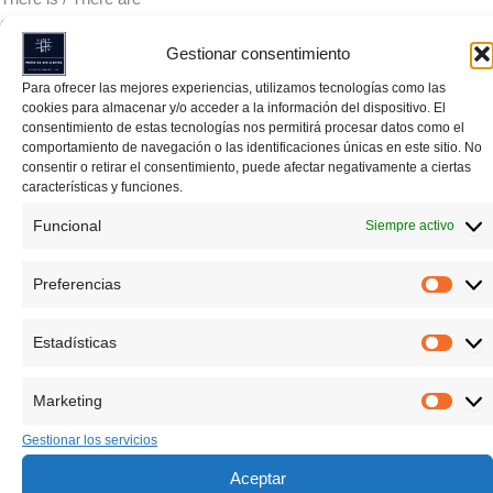
Otro aspecto importante de la gramática que se enseña en 1º de
ESO es el uso de
there is
y
there are
para describir la existencia de
Gestionar consentimiento
algo en singular y plural, respectivamente. Este es un concepto
Para ofrecer las mejores experiencias, utilizamos tecnologías como las
Ir
fundamental para poder hablar sobre objetos, lugares y situaciones.
cookies para almacenar y/o acceder a la información del dispositivo. El
al
consentimiento de estas tecnologías nos permitirá procesar datos como el
comportamiento de navegación o las identificaciones únicas en este sitio. No
contenido
Por ejemplo:
consentir o retirar el consentimiento, puede afectar negativamente a ciertas
características y funciones.
There is a book on the table.
Funcional
Siempre activo
There are two cats in the garden.
Preferencias
Los ejercicios incluyen la práctica de la forma afirmativa, negativa e
Prefe
interrogativa. Además, se trabaja con ejercicios donde los
estudiantes deben describir habitaciones, lugares o escenas usando
Estadísticas
Estad
estas estructuras.
Marketing
Marke
Quantifiers y Uncountables
Gestionar los servicios
En 1º de ESO, los estudiantes también aprenden a trabajar con
quantifiers
, que son palabras como "some", "any", "much", "many"
Aceptar