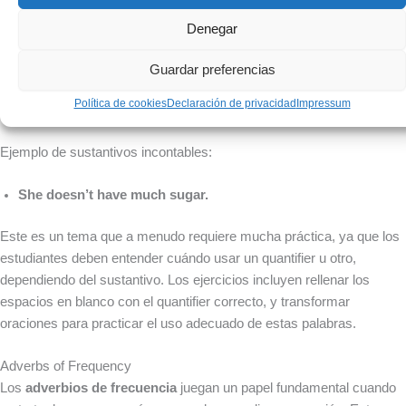
y "a lot of", que se usan para hablar de cantidades, especialmente en
combinación con sustantivos contables e incontables.
Denegar
Ejemplo de sustantivos contables:
Guardar preferencias
Política de cookies
Declaración de privacidad
Impressum
I have many books.
Ejemplo de sustantivos incontables:
She doesn’t have much sugar.
Este es un tema que a menudo requiere mucha práctica, ya que los
estudiantes deben entender cuándo usar un quantifier u otro,
dependiendo del sustantivo. Los ejercicios incluyen rellenar los
espacios en blanco con el quantifier correcto, y transformar
oraciones para practicar el uso adecuado de estas palabras.
Adverbs of Frequency
Los
adverbios de frecuencia
juegan un papel fundamental cuando