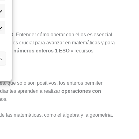
adísticas
rketing
la ESO
. Entender cómo operar con ellos es esencial,
miento es crucial para avanzar en matemáticas y para
ios de números enteros 1 ESO
y recursos
as
es, que solo son positivos, los enteros permiten
tudiantes aprenden a realizar
operaciones con
nos.
e las matemáticas, como el álgebra y la geometría.