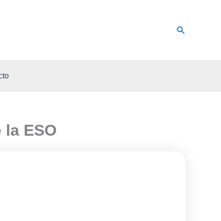
Buscar
cto
e la ESO