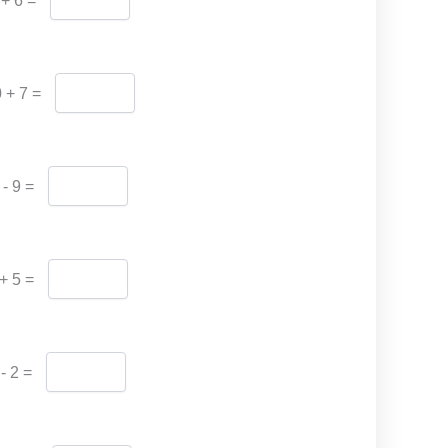
 + 6 =
0 + 7 =
 - 9 =
 + 5 =
 - 2 =