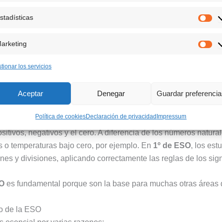
stadísticas
Est
arketing
Ma
en matemáticas que se introduce formalmente en
Primero de 
tionar los servicios
os positivos como los negativos, así como el cero. Este conoci
a. En esta página, te ofrecemos una amplia selección de
ejercic
Aceptar
Denegar
Guardar preferenci
jorar tus habilidades.
Política de cookies
Declaración de privacidad
Impressum
tantes en Primero de la ESO?
itivos, negativos y el cero. A diferencia de los números natural
s o temperaturas bajo cero, por ejemplo. En
1º de ESO
, los es
ones y divisiones, aplicando correctamente las reglas de los sig
SO
es fundamental porque son la base para muchas otras áreas d
ro de la ESO