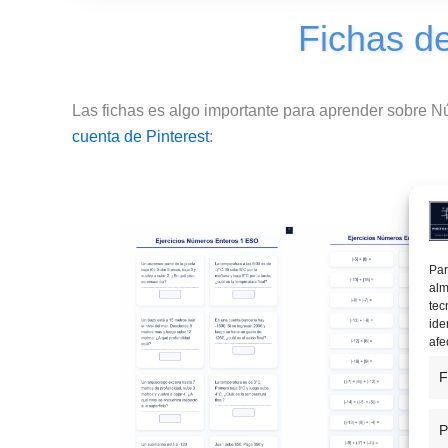
Fichas d
Las fichas es algo importante para aprender sobre N
cuenta de Pinterest
:
Par
alm
tec
ide
afe
F
P