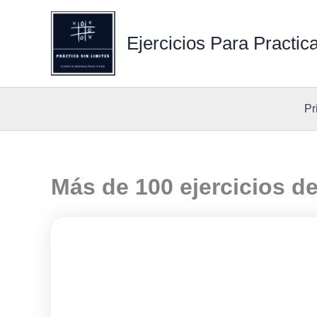
Ir
al
Ejercicios Para Practic
contenido
Pr
Más de 100 ejercicios d