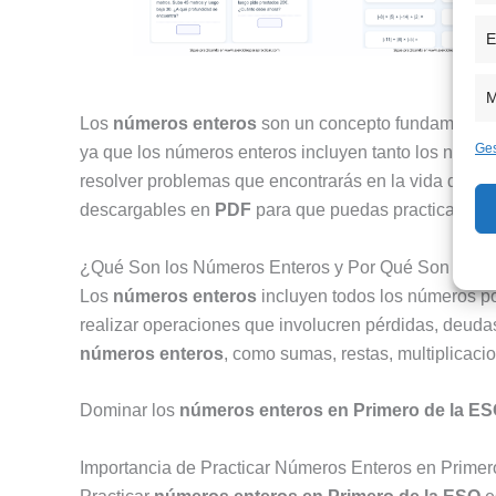
E
M
Los
números enteros
son un concepto fundamental 
Ges
ya que los números enteros incluyen tanto los númer
resolver problemas que encontrarás en la vida diari
descargables en
PDF
para que puedas practicar y me
¿Qué Son los Números Enteros y Por Qué Son Impor
Los
números enteros
incluyen todos los números pos
realizar operaciones que involucren pérdidas, deuda
números enteros
, como sumas, restas, multiplicaci
Dominar los
números enteros en Primero de la E
Importancia de Practicar Números Enteros en Prime