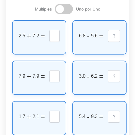
Múltiples
Uno por Uno
+
=
-
=
2.5
7.2
6.8
5.6
+
=
-
=
7.9
7.9
3.0
6.2
+
=
-
=
1.7
2.1
5.4
9.3