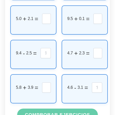
+
=
+
=
5.0
2.1
9.5
0.1
-
=
+
=
9.4
2.5
4.7
2.3
+
=
-
=
5.8
3.9
4.6
3.1
COMPROBAR EJERCICIOS