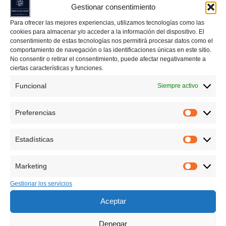
Gestionar consentimiento
Para ofrecer las mejores experiencias, utilizamos tecnologías como las
cookies para almacenar y/o acceder a la información del dispositivo. El
consentimiento de estas tecnologías nos permitirá procesar datos como el
comportamiento de navegación o las identificaciones únicas en este sitio.
No consentir o retirar el consentimiento, puede afectar negativamente a
El aprendizaje de los
números decimales
es una parte
ciertas características y funciones.
fundamental del currículo de matemáticas en cuarto de
primaria. En este nivel, los estudiantes comienzan a entender y
Funcional
Siempre activo
a trabajar con decimales, un concepto que no solo es crucial
para las matemáticas avanzadas, sino que también tiene
Preferencias
Preferen
aplicaciones prácticas en la vida diaria. Este artículo está
diseñado para profundizar en la enseñanza de los
ejercicios
Estadísticas
de decimales en cuarto de primaria
, abordando los conceptos
Estadíst
clave, la importancia de practicar regularmente y cómo acceder
a recursos que permiten generar
ejercicios ilimitados
que se
Marketing
Marketin
pueden descargar e imprimir en PDF.
Gestionar los servicios
Aceptar
Denegar