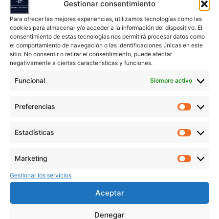
Gestionar consentimiento
Para ofrecer las mejores experiencias, utilizamos tecnologías como las
cookies para almacenar y/o acceder a la información del dispositivo. El
consentimiento de estas tecnologías nos permitirá procesar datos como
el comportamiento de navegación o las identificaciones únicas en este
sitio. No consentir o retirar el consentimiento, puede afectar
negativamente a ciertas características y funciones.
Funcional
Siempre activo
Dictados fáciles para primaria: 125 ejercicios
Cuaderno con 125 dictados breves y claros para
Preferencias
mejorar ortografía, atención y comprensión.
Preferen
Ejercicios progresivos ideales para reforzar la
escritura y la fluidez en niños de primaria.
Estadísticas
Estadíst
Comprar en Amazon
Marketing
Marketi
Gestionar los servicios
Aceptar
Denegar
¿Por qué son importantes los dictados en segundo de