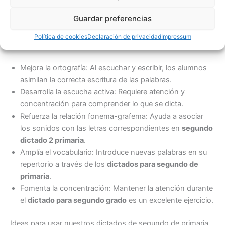
primaria?
Guardar preferencias
El
dictado de segundo de primaria
es una actividad
fundamental para el desarrollo de diversas habilidades en
Política de cookies
Declaración de privacidad
Impressum
los niños:
Mejora la ortografía: Al escuchar y escribir, los alumnos
asimilan la correcta escritura de las palabras.
Desarrolla la escucha activa: Requiere atención y
concentración para comprender lo que se dicta.
Refuerza la relación fonema-grafema: Ayuda a asociar
los sonidos con las letras correspondientes en
segundo
dictado 2 primaria
.
Amplía el vocabulario: Introduce nuevas palabras en su
repertorio a través de los
dictados para segundo de
primaria
.
Fomenta la concentración: Mantener la atención durante
el
dictado para segundo grado
es un excelente ejercicio.
Ideas para usar nuestros dictados de segundo de primaria