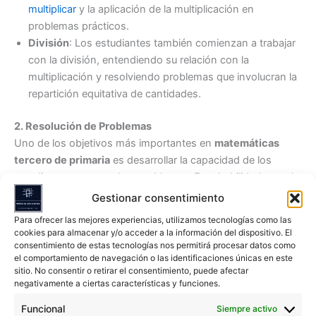
multiplicar
y la aplicación de la multiplicación en
problemas prácticos.
División
: Los estudiantes también comienzan a trabajar
con la división, entendiendo su relación con la
multiplicación y resolviendo problemas que involucran la
repartición equitativa de cantidades.
2. Resolución de Problemas
Uno de los objetivos más importantes en
matemáticas
tercero de primaria
es desarrollar la capacidad de los
estudiantes para resolver problemas. Esta habilidad no solo
se aplica a matemáticas, sino que es crucial para el
Gestionar consentimiento
pensamiento lógico y la toma de decisiones en la vida
Para ofrecer las mejores experiencias, utilizamos tecnologías como las
diaria.
cookies para almacenar y/o acceder a la información del dispositivo. El
consentimiento de estas tecnologías nos permitirá procesar datos como
el comportamiento de navegación o las identificaciones únicas en este
Estrategias de Resolución de Problemas
:
sitio. No consentir o retirar el consentimiento, puede afectar
negativamente a ciertas características y funciones.
Identificación de Operaciones
: Los estudiantes
Funcional
Siempre activo
aprenden a leer problemas y decidir qué operaciones