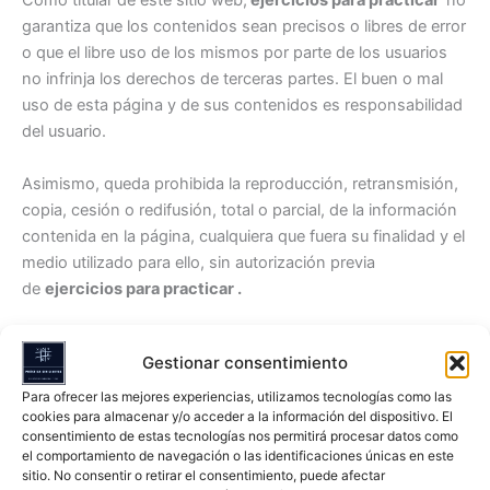
Como titular de este sitio web,
ejercicios para practicar
no
garantiza que los contenidos sean precisos o libres de error
o que el libre uso de los mismos por parte de los usuarios
no infrinja los derechos de terceras partes. El buen o mal
uso de esta página y de sus contenidos es responsabilidad
del usuario.
Asimismo, queda prohibida la reproducción, retransmisión,
copia, cesión o redifusión, total o parcial, de la información
contenida en la página, cualquiera que fuera su finalidad y el
medio utilizado para ello, sin autorización previa
de
ejercicios para practicar .
ENLACES O LINKS
Gestionar consentimiento
Este sitio web incluye enlaces o links a sitios de terceros.
Para ofrecer las mejores experiencias, utilizamos tecnologías como las
cookies para almacenar y/o acceder a la información del dispositivo. El
Las páginas pertenecientes a estos terceros no han sido
consentimiento de estas tecnologías nos permitirá procesar datos como
revisadas ni son objeto de controles por nuestra parte, por
el comportamiento de navegación o las identificaciones únicas en este
lo que
ejercicios para practicar
no podrá ser considerado
sitio. No consentir o retirar el consentimiento, puede afectar