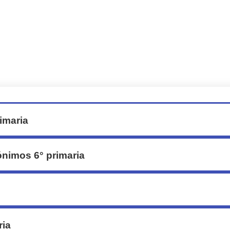
imaria
ónimos 6° primaria
ria