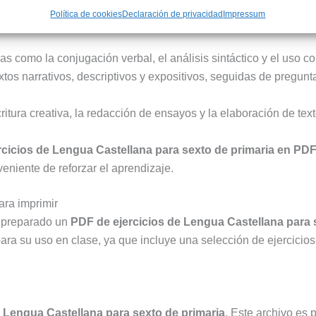
asegurando que aprendan mientras se divierten. A continuación, 
Política de cookies
Declaración de privacidad
Impressum
s como la conjugación verbal, el análisis sintáctico y el uso co
xtos narrativos, descriptivos y expositivos, seguidas de pregun
critura creativa, la redacción de ensayos y la elaboración de te
rcicios de Lengua Castellana para sexto de primaria en PD
eniente de reforzar el aprendizaje.
ra imprimir
os preparado un
PDF de ejercicios de Lengua Castellana para 
para su uso en clase, ya que incluye una selección de ejercici
Lengua Castellana para sexto de primaria
. Este archivo es