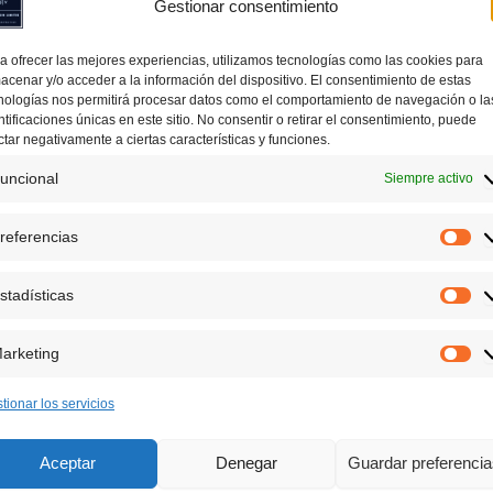
Gestionar consentimiento
a ofrecer las mejores experiencias, utilizamos tecnologías como las cookies para
acenar y/o acceder a la información del dispositivo. El consentimiento de estas
nologías nos permitirá procesar datos como el comportamiento de navegación o la
ntificaciones únicas en este sitio. No consentir o retirar el consentimiento, puede
ctar negativamente a ciertas características y funciones.
uncional
Siempre activo
referencias
Pr
Ir
stadísticas
al
Est
contenido
arketing
Ma
tionar los servicios
Aceptar
Denegar
Guardar preferenci
 Castellana para sexto de primaria
que están adaptados al nive