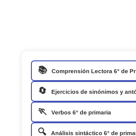
📚
Comprensión Lectora 6° de Pr
🔄
Ejercicios de sinónimos y ant
🏃
Verbos 6° de primaria
🔍
Análisis sintáctico 6° de prima