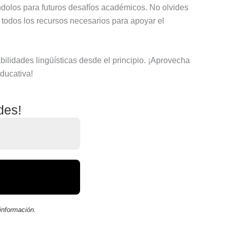
ándolos para futuros desafíos académicos. No olvides
 todos los recursos necesarios para apoyar el
bilidades lingüísticas desde el principio. ¡Aprovecha
ducativa!
des!
información.