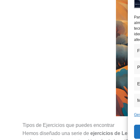
Par
alm
tec
ide
afe
F
P
E
M
Ges
Tipos de Ejercicios que puedes encontrar
Hemos diseñado una serie de
ejercicios de Lengua