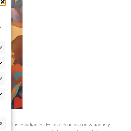
s
eferencias
adísticas
rketing
as
l de los estudiantes. Estos ejercicios son variados y