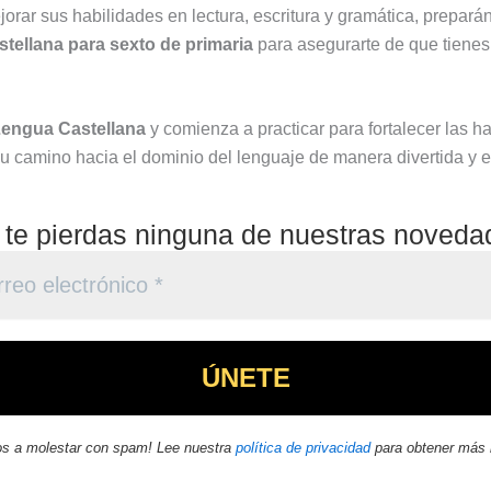
jorar sus habilidades en lectura, escritura y gramática, prepar
tellana para sexto de primaria
para asegurarte de que tienes
Lengua Castellana
y comienza a practicar para fortalecer las ha
u camino hacia el dominio del lenguaje de manera divertida y e
 te pierdas ninguna de nuestras noveda
s a molestar con spam! Lee nuestra
política de privacidad
para obtener más 