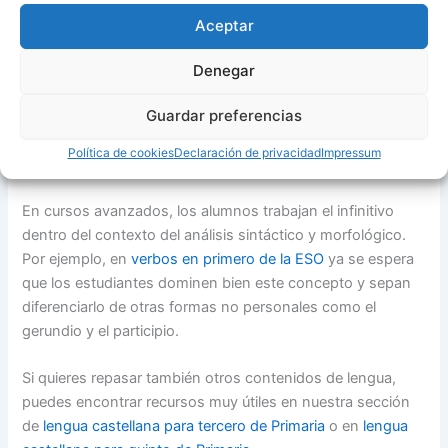
Aceptar
El concepto del infinitivo se introduce de forma progresiva
a lo largo de los cursos de Primaria y se consolida en la
Denegar
ESO. En los primeros cursos, los niños aprenden a
Guardar preferencias
reconocer los verbos y a identificar su forma base. Más
adelante, aprenden a conjugarlos y a distinguir los tiempos
Política de cookies
Declaración de privacidad
Impressum
verbales.
En cursos avanzados, los alumnos trabajan el infinitivo
dentro del contexto del análisis sintáctico y morfológico.
Por ejemplo, en
verbos en primero de la ESO
ya se espera
que los estudiantes dominen bien este concepto y sepan
diferenciarlo de otras formas no personales como el
gerundio y el participio.
Si quieres repasar también otros contenidos de lengua,
puedes encontrar recursos muy útiles en nuestra sección
de
lengua castellana para tercero de Primaria
o en
lengua