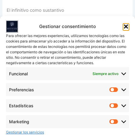
El infinitivo como sustantivo
En este caso, el infinitivo actúa como un nombre y puede
Gestionar consentimiento
llevar artículo delante.
Para ofrecer las mejores experiencias, utilizamos tecnologías como las
cookies para almacenar y/o acceder a la información del dispositivo. El
Ejemplos:
consentimiento de estas tecnologías nos permitirá procesar datos como
el comportamiento de navegación o las identificaciones únicas en este
sitio. No consentir o retirar el consentimiento, puede afectar
El
comer
sano es importante.
→ «el comer»
negativamente a ciertas características y funciones.
funciona como sujeto.
Funcional
Siempre activo
El
vivir
bien depende de ti.
Preferencias
Este uso es especialmente relevante cuando los alumnos
Preferen
comienzan a trabajar el
análisis morfológico en 5º de
Primaria
o en cursos como el de
análisis morfológico en 6º
Estadísticas
Estadíst
de Primaria
, donde se profundiza en las distintas funciones
de las palabras dentro de la oración.
Marketing
Marketi
Gestionar los servicios
¿Cómo se trabaja el infinitivo en el colegio?