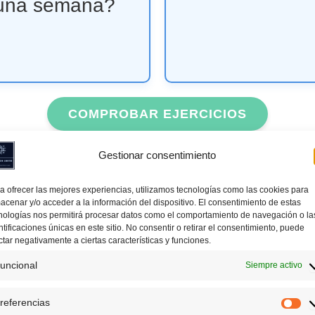
 una semana?
COMPROBAR EJERCICIOS
Gestionar consentimiento
SUBIR DE NIVEL
BAJAR DE NIVEL
DESC
a ofrecer las mejores experiencias, utilizamos tecnologías como las cookies para
acenar y/o acceder a la información del dispositivo. El consentimiento de estas
nologías nos permitirá procesar datos como el comportamiento de navegación o la
Análisis de Progreso
ntificaciones únicas en este sitio. No consentir o retirar el consentimiento, puede
ctar negativamente a ciertas características y funciones.
uncional
Siempre activo
nza a resolver para ver tu progreso!
referencias
Pr