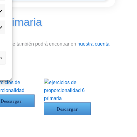
adísticas
 primaria
rketing
has y que también podrá encontrar en
nuestra cuenta
as
Descargar
Descargar