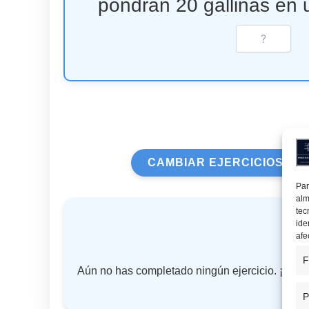
pondrán 20 gallinas en
CAMBIAR EJERCICIOS
Par
alm
tec
ide
afe
F
Aún no has completado ningún ejercicio. ¡Comie
P