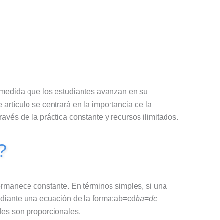
A medida que los estudiantes avanzan en su
artículo se centrará en la importancia de la
vés de la práctica constante y recursos ilimitados.
?
ermanece constante. En términos simples, si una
ediante una ecuación de la forma:ab=cd
b
a
​=
d
c
des son proporcionales.