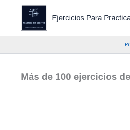
Ir
al
Ejercicios Para Practic
contenido
Pr
Más de 100 ejercicios d