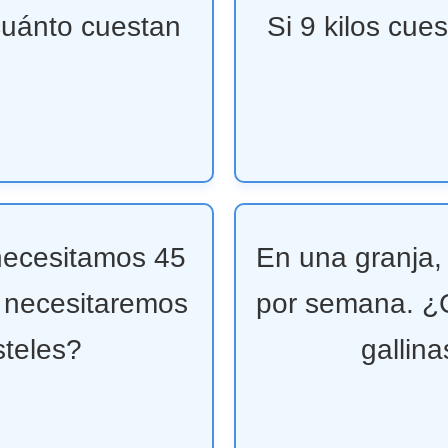
¿cuánto cuestan
Si 9 kilos cue
 necesitamos 45
En una granja,
 necesitaremos
por semana. ¿
steles?
gallin