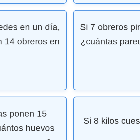
edes en un día,
Si 7 obreros p
n 14 obreros en
¿cuántas pared
nas ponen 15
Si 8 kilos cue
uántos huevos