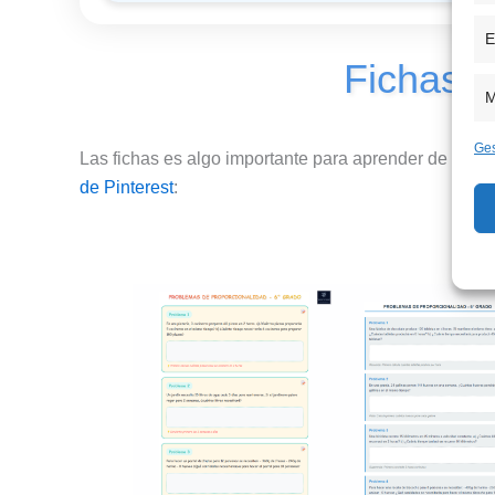
E
Fichas d
M
Ges
Las fichas es algo importante para aprender de Propo
de Pinterest
: