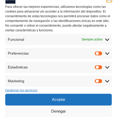
puede deducir por el contexto o por la forma verbal.
Para ofrecer las mejores experiencias, utilizamos tecnologías como las
cookies para almacenar y/o acceder a la información del dispositivo. El
2. Núcleo del sujeto y del predicado
consentimiento de estas tecnologías nos permitirá procesar datos como el
El
núcleo
del sujeto es generalmente un
sustantivo
o
comportamiento de navegación o las identificaciones únicas en este sitio.
No consentir o retirar el consentimiento, puede afectar negativamente a
pronombre
, mientras que el
núcleo
del predicado es siempre
ciertas características y funciones.
un
verbo
. Identificar los núcleos es el primer paso en
Funcional
cualquier análisis sintáctico.
Siempre activo
Ejemplo:
Preferencias
Preferen
Los estudiantes
(núcleo:
estudiantes
)
analizan oraciones
Estadísticas
Ir
Estadíst
(núcleo:
analizan
).
al
contenido
Marketing
3. Complementos del sujeto y del predicado
Marketin
El análisis sintáctico también implica identificar los
Gestionar los servicios
complementos
que acompañan al núcleo del sujeto y del
Aceptar
predicado.
Denegar
Complemento directo (CD)
: Indica sobre qué o quién