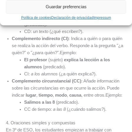
recae la acción del verbo. Responde a la pregunta "¿qué?"
Guardar preferencias
o "¿a quién?".Ejemplo:
Los estudiantes
(sujeto)
escriben un texto
Política de cookies
Declaración de privacidad
Impressum
(predicado).
CD:
un texto
(¿qué escriben?).
Complemento indirecto (CI)
: Indica a quién o para quién
se realiza la acción del verbo. Responde a la pregunta "¿a
quién?" o "¿para quién?".Ejemplo:
El profesor
(sujeto)
explica la lección a los
alumnos
(predicado).
CI:
a los alumnos
(¿a quién explica?).
Complemento circunstancial (CC)
: Añade información
sobre las circunstancias en que ocurre la acción. Puede
indicar
lugar
,
tiempo
,
modo
,
causa
, entre otros.Ejemplo:
Salimos a las 8
(predicado).
CC de tiempo:
a las 8
(¿cuándo salimos?).
4. Oraciones simples y compuestas
En 3º de ESO, los estudiantes empiezan a trabajar con