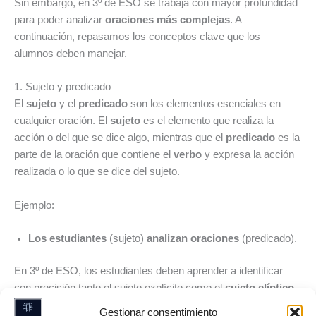
Sin embargo, en 3º de ESO se trabaja con mayor profundidad
para poder analizar
oraciones más complejas
. A
continuación, repasamos los conceptos clave que los
alumnos deben manejar.
1. Sujeto y predicado
El
sujeto
y el
predicado
son los elementos esenciales en
cualquier oración. El
sujeto
es el elemento que realiza la
acción o del que se dice algo, mientras que el
predicado
es la
parte de la oración que contiene el
verbo
y expresa la acción
realizada o lo que se dice del sujeto.
Ejemplo:
Los estudiantes
(sujeto)
analizan oraciones
(predicado).
En 3º de ESO, los estudiantes deben aprender a identificar
con precisión tanto el sujeto explícito como el
sujeto elíptico
,
aquel que no aparece expresado en la oración, pero que se
Gestionar consentimiento