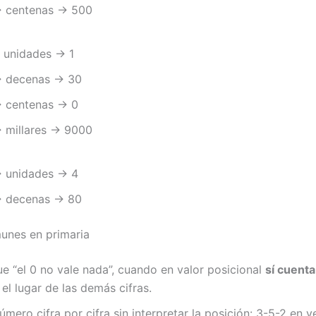
 centenas → 500
 unidades → 1
 decenas → 30
 centenas → 0
 millares → 9000
 unidades → 4
 decenas → 80
unes en primaria
e “el 0 no vale nada”, cuando en valor posicional
sí cuenta
el lugar de las demás cifras.
úmero cifra por cifra sin interpretar la posición: 3-5-2 en v