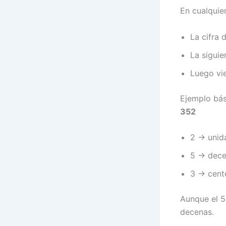
En cualquie
La cifra 
La siguie
Luego vi
Ejemplo bás
352
2 → unid
5 → dec
3 → cent
Aunque el 5
decenas.