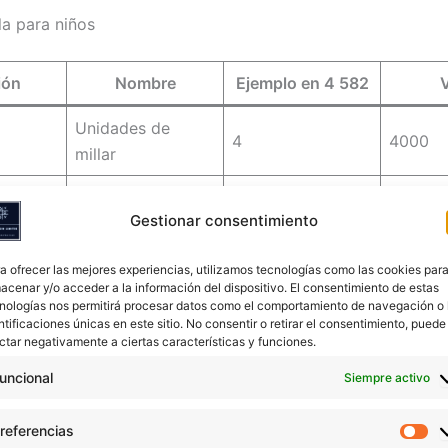
la para niños
ión
Nombre
Ejemplo en 4 582
V
Unidades de
4
4000
millar
Centenas
5
500
Gestionar consentimiento
Decenas
8
80
a ofrecer las mejores experiencias, utilizamos tecnologías como las cookies par
Unidades
2
2
acenar y/o acceder a la información del dispositivo. El consentimiento de estas
nologías nos permitirá procesar datos como el comportamiento de navegación o 
ntificaciones únicas en este sitio. No consentir o retirar el consentimiento, puede
ctar negativamente a ciertas características y funciones.
e ver que un número se construye sumando los valores posi
uncional
Siempre activo
ar el valor posicional paso a paso
referencias
Pr