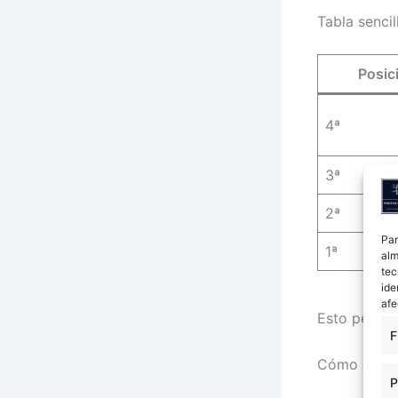
Tabla sencil
Posic
4ª
3ª
2ª
Par
1ª
alm
tec
ide
afe
Esto permit
F
Cómo explic
P