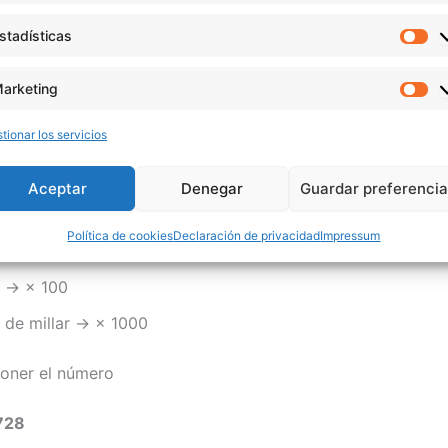
r cada cifra
stadísticas
Es
 leyendo el número de
derecha a izquierda
para asignar po
arketing
Ma
lor correcto
tionar los servicios
ultiplica a la cifra por su peso:
Aceptar
Denegar
Guardar preferenci
 → × 1
Política de cookies
Declaración de privacidad
Impressum
→ × 10
 → × 100
 de millar → × 1000
oner el número
728