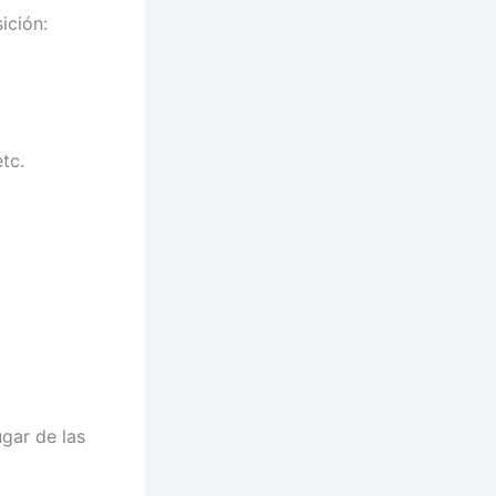
ición:
etc.
ugar de las