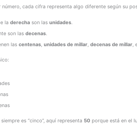
r número, cada cifra representa algo diferente según su pos
de la
derecha
son las
unidades
.
nte son las
decenas
.
enen las
centenas
,
unidades de millar
,
decenas de millar
, 
ico:
ades
enas
enas
 siempre es “cinco”, aquí representa
50
porque está en el l