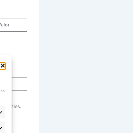
alor
a
las
cionales.
eferencias