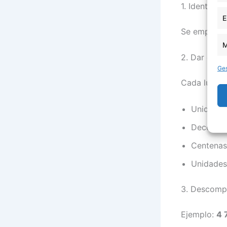
1. Identifica
E
Se empieza
M
2. Dar el va
Ges
Cada lugar m
Unidades
Decenas 
Centenas
Unidades
3. Descomp
Ejemplo:
4 