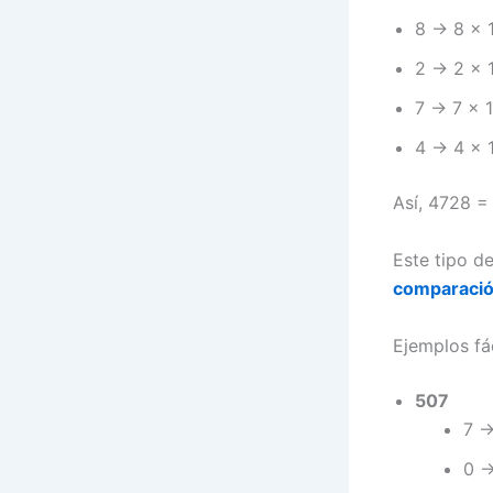
8 → 8 × 
2 → 2 × 
7 → 7 × 
4 → 4 × 
Así, 4728 =
Este tipo d
comparaci
Ejemplos fá
507
7 →
0 →