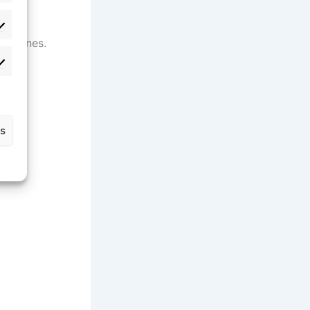
tadísticas
siciones.
rketing
as