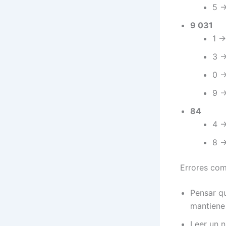
5 →
9 031
1 →
3 →
0 →
9 →
84
4 →
8 →
Errores com
Pensar qu
mantiene 
Leer un n