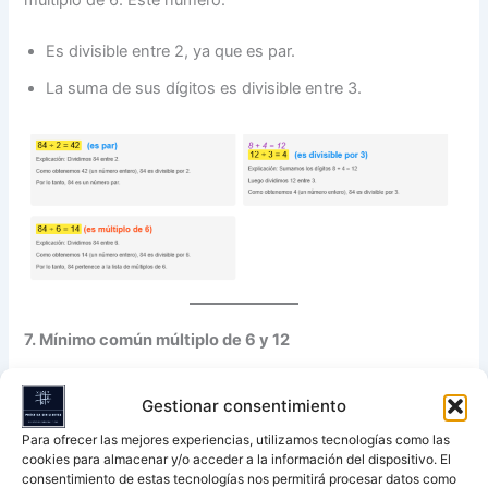
múltiplo de 6. Este número:
Es divisible entre 2, ya que es par.
La suma de sus dígitos es divisible entre 3.
7. Mínimo común múltiplo de 6 y 12
Definición del mínimo común múltiplo
Gestionar consentimiento
El mínimo común múltiplo (MCM) de dos números es el
Para ofrecer las mejores experiencias, utilizamos tecnologías como las
cookies para almacenar y/o acceder a la información del dispositivo. El
menor número que es múltiplo de ambos.
consentimiento de estas tecnologías nos permitirá procesar datos como