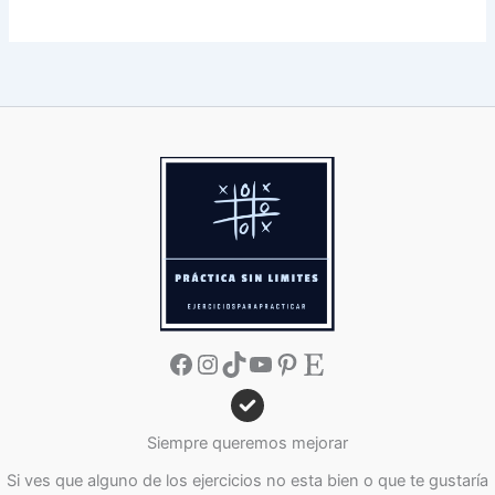
Facebook
Instagram
TikTok
YouTube
Pinterest
Etsy
Siempre queremos mejorar
Si ves que alguno de los ejercicios no esta bien o que te gustaría