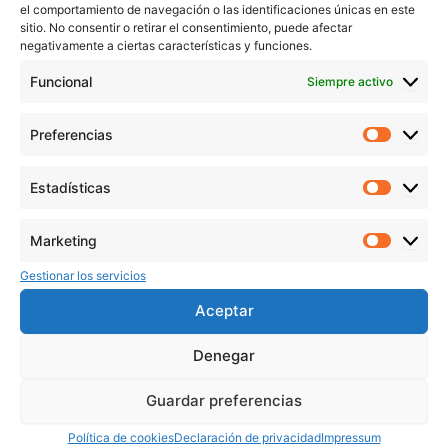
el comportamiento de navegación o las identificaciones únicas en este
Cálculo del MCM de 6 y 12
sitio. No consentir o retirar el consentimiento, puede afectar
negativamente a ciertas características y funciones.
Factores primos de 6:
6=2×36 = 2 \times 36=2×3.
Funcional
Siempre activo
Factores primos de 12:
12=22×312 = 2^2 \times
312=22×3.
Preferencias
Preferen
El MCM se calcula tomando el mayor exponente de cada
Estadísticas
Estadíst
factor primo:
MCM=22×3=12MCM = 2^2 \times 3 = 12MCM=22×3=12.
Marketing
Marketi
Por lo tanto, el mínimo común múltiplo de 6 y 12 es 12.
Gestionar los servicios
Aceptar
8. Aplicaciones prácticas de los múltiplos de 6
Denegar
En matemáticas escolares
Guardar preferencias
Los múltiplos de 6 son esenciales en ejercicios de
Política de cookies
Declaración de privacidad
Impressum