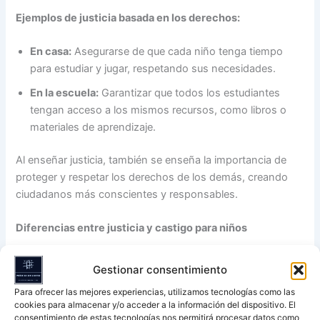
Ejemplos de justicia basada en los derechos:
En casa:
Asegurarse de que cada niño tenga tiempo
para estudiar y jugar, respetando sus necesidades.
En la escuela:
Garantizar que todos los estudiantes
tengan acceso a los mismos recursos, como libros o
materiales de aprendizaje.
Al enseñar justicia, también se enseña la importancia de
proteger y respetar los derechos de los demás, creando
ciudadanos más conscientes y responsables.
Diferencias entre justicia y castigo para niños
A menudo, los niños pueden confundir justicia con castigo.
Gestionar consentimiento
Es importante enseñarles que la justicia busca solucionar
Para ofrecer las mejores experiencias, utilizamos tecnologías como las
problemas y restaurar el equilibrio, mientras que el castigo
cookies para almacenar y/o acceder a la información del dispositivo. El
simplemente impone consecuencias.
consentimiento de estas tecnologías nos permitirá procesar datos como