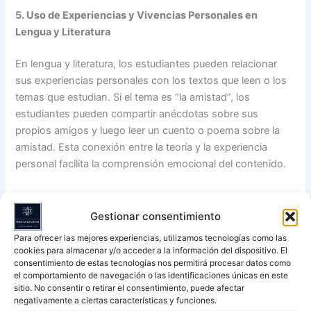
5. Uso de Experiencias y Vivencias Personales en
Lengua y Literatura
En lengua y literatura, los estudiantes pueden relacionar
sus experiencias personales con los textos que leen o los
temas que estudian. Si el tema es “la amistad”, los
estudiantes pueden compartir anécdotas sobre sus
propios amigos y luego leer un cuento o poema sobre la
amistad. Esta conexión entre la teoría y la experiencia
personal facilita la comprensión emocional del contenido.
Ejemplo de Actividad
:
Gestionar consentimiento
Leer un cuento sobre amistad y, posteriormente, pedir a
Para ofrecer las mejores experiencias, utilizamos tecnologías como las
los estudiantes que escriban un pequeño relato sobre
cookies para almacenar y/o acceder a la información del dispositivo. El
una experiencia de amistad propia. Esta actividad les
consentimiento de estas tecnologías nos permitirá procesar datos como
el comportamiento de navegación o las identificaciones únicas en este
permite vincular el contenido literario con sus vivencias
sitio. No consentir o retirar el consentimiento, puede afectar
personales.
negativamente a ciertas características y funciones.