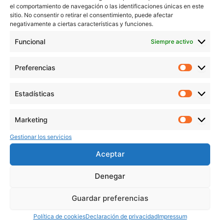
el comportamiento de navegación o las identificaciones únicas en este
sitio. No consentir o retirar el consentimiento, puede afectar
➡️ En nuestra guía principal de
sumas y restas con
negativamente a ciertas características y funciones.
decimales
encontrarás ejercicios resueltos, fichas
imprimibles y generadores interactivos.
Funcional
Siempre activo
Juegos decimales para el aula y casa
Preferencias
Preferen
La
gamificación de decimales
permite trabajar el
Estadísticas
contenido de manera divertida y significativa. Aquí te
Estadíst
dejamos ideas que puedes usar desde el primer día:
Marketing
Marketi
Bingo decimal
Gestionar los servicios
Aceptar
Crea cartones con números decimales. El maestro da
resultados de sumas o restas y los alumnos deben
Denegar
encontrar el número correcto en su tabla.
Guardar preferencias
Aquí os dejamos un
bingo de wordwall
Política de cookies
Declaración de privacidad
Impressum