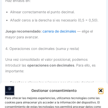
Haz énfasis en:
Alinear correctamente el punto decimal.
Añadir ceros a la derecha si es necesario (0,5 = 0,50).
Juego recomendado:
carrera de decimales
— elige el
mayor para avanzar.
4. Operaciones con decimales (suma y resta)
Una vez consolidado el valor posicional, podemos
introducir las
operaciones con decimales
. Para ello, es
importante:
Enseñar a alinear los números por el punto decimal.
Gestionar consentimiento
Practicar con ceros de apoyo.
Para ofrecer las mejores experiencias, utilizamos tecnologías como las
Resolver problemas contextualizados (dinero, medidas,
cookies para almacenar y/o acceder a la información del dispositivo. El
recetas).
consentimiento de estas tecnologías nos permitirá procesar datos como